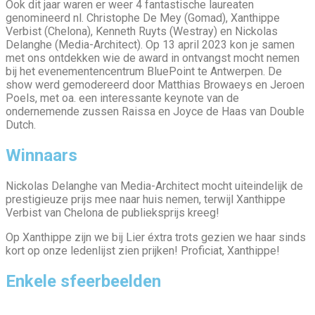
Ook dit jaar waren er weer 4 fantastische laureaten
genomineerd nl. Christophe De Mey (Gomad), Xanthippe
Verbist (Chelona), Kenneth Ruyts (Westray) en Nickolas
Delanghe (Media-Architect). Op 13 april 2023 kon je samen
met ons ontdekken wie de award in ontvangst mocht nemen
bij het evenementencentrum BluePoint te Antwerpen. De
show werd gemodereerd door Matthias Browaeys en Jeroen
Poels, met oa. een interessante keynote van de
ondernemende zussen Raissa en Joyce de Haas van Double
Dutch.
Winnaars
Nickolas Delanghe van Media-Architect mocht uiteindelijk de
prestigieuze prijs mee naar huis nemen, terwijl Xanthippe
Verbist van Chelona de publieksprijs kreeg!
Op Xanthippe zijn we bij Lier éxtra trots gezien we haar sinds
kort op onze ledenlijst zien prijken! Proficiat, Xanthippe!
Enkele sfeerbeelden