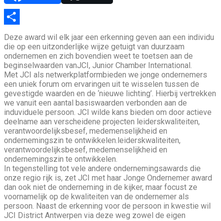
Link
Delen
Deze award wil elk jaar een erkenning geven aan een individu
die op een uitzonderlijke wijze getuigt van duurzaam
ondernemen en zich bovendien weet te toetsen aan de
beginselwaarden vanJCI, Junior Chamber International.
Met JCI als netwerkplatformbieden we jonge ondernemers
een uniek forum om ervaringen uit te wisselen tussen de
gevestigde waarden en de ‘nieuwe lichting’. Hierbij vertrekken
we vanuit een aantal basiswaarden verbonden aan de
induviduele persoon. JCI wilde kans bieden om door actieve
deelname aan verscheidene projecten leiderskwaliteiten,
verantwoordelijksbesef, medemenselijkheid en
ondernemingszin te ontwikkelen.leiderskwaliteiten,
verantwoordelijksbesef, medemenselijkheid en
ondernemingszin te ontwikkelen.
In tegenstelling tot vele andere ondernemingsawards die
onze regio rijk is, zet JCI met haar Jonge Ondernemer award
dan ook niet de onderneming in de kijker, maar focust ze
voornamelijk op de kwaliteiten van de ondernemer als
persoon. Naast de erkenning voor de persoon in kwestie wil
JCI District Antwerpen via deze weg zowel de eigen