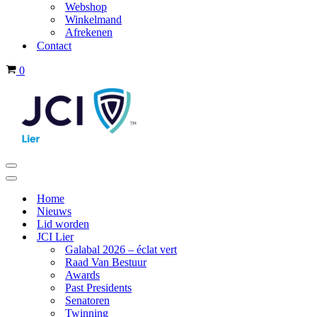
Webshop
Winkelmand
Afrekenen
Contact
Winkelwagen
0
Navigatiemenu
Navigatiemenu
Home
Nieuws
Lid worden
JCI Lier
Galabal 2026 – éclat vert
Raad Van Bestuur
Awards
Past Presidents
Senatoren
Twinning