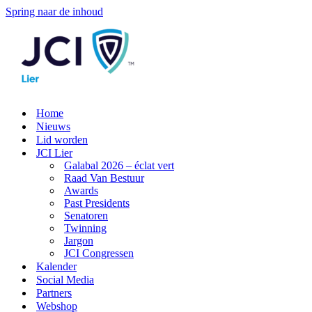
Spring naar de inhoud
Home
Nieuws
Lid worden
JCI Lier
Galabal 2026 – éclat vert
Raad Van Bestuur
Awards
Past Presidents
Senatoren
Twinning
Jargon
JCI Congressen
Kalender
Social Media
Partners
Webshop